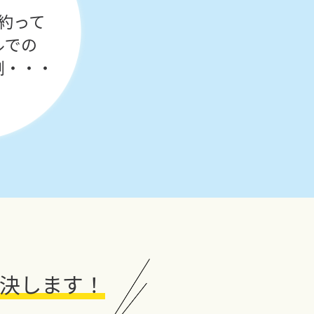
約って
ルでの
倒・・・
決します！