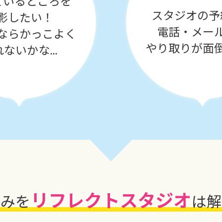
ているところを
スタジオの予
影したい！
電話・メー
ならかっこよく
やり取りが面
ないかな...
リフレクトスタジオ
悩みを
は
解