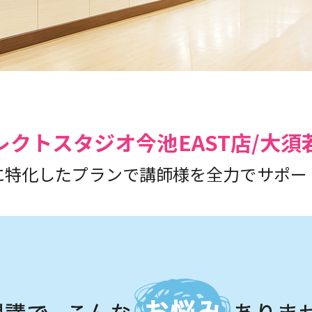
レクトスタジオ
今池EAST店/大
に特化したプランで
講師様を全力でサポー